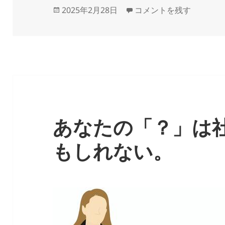
投
急拡大するすきまバイト
2025年2月28日
コメントを残す
稿
日:
あなたの「？」は
もしれない。